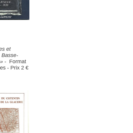
es et
e Basse-
 »
- Format
es - Prix 2 €