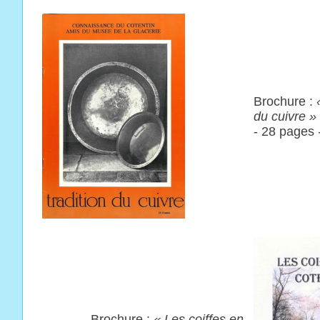
Brochure :
du cuivre »
- 28 pages
Brochure :
«
Les c
oiffes
en