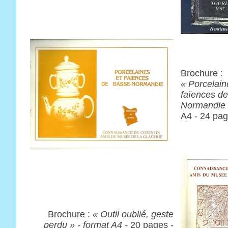
Brochure :
« Porcelain
faïences d
Normandie
A4 - 24 pag
Brochure :
« Outil oublié, geste
perdu » - format A4 -
20 pages -