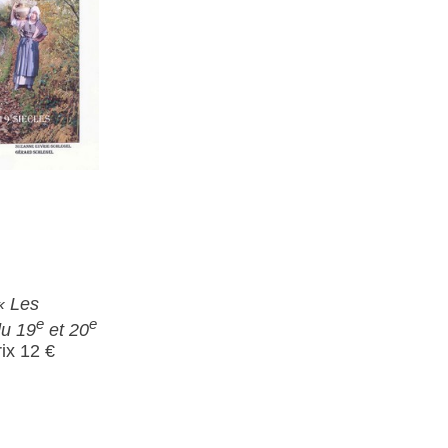
« Les
e
e
du 19
et 20
ix 12 €