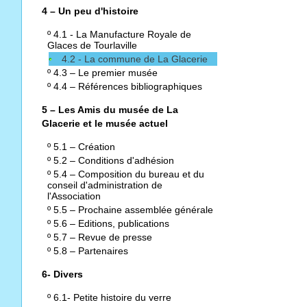
4 – Un peu d'histoire
º
4.1 - La Manufacture Royale de
Glaces de Tourlaville
4.2 - La commune de La Glacerie
º
4.3 – Le premier musée
º
4.4 – Références bibliographiques
5 – Les Amis du musée de La
Glacerie et le musée actuel
º
5.1 – Création
º
5.2 – Conditions d'adhésion
º
5.4 – Composition du bureau et du
conseil d'administration de
l'Association
º
5.5 – Prochaine assemblée générale
º
5.6 – Editions, publications
º
5.7 – Revue de presse
º
5.8 – Partenaires
6- Divers
º
6.1- Petite histoire du verre