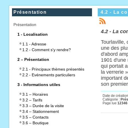
Présentation
4.2 - La c
Présentation
4.2 -
La
co
1 - Localisation
Tourlaville
º
1.1 - Adresse
une des plu
º
1.2 - Comment s'y rendre?
d'abord amp
2 – Présentation
1901 d'une 
qui portait 
º
2.1 - Principaux thèmes présentés
la verrerie 
º
2.2 - Evénements particuliers
important d
son premier
3 - Informations utiles
º
3.1 – Horaires
Date de création
Catégorie :
Prés
º
3.2 – Tarifs
Page lue
12346 
º
3.3 – Durée de la visite
º
3.4 – Stationnement
º
3.5 – Contacts
º
3.6 – Boutique