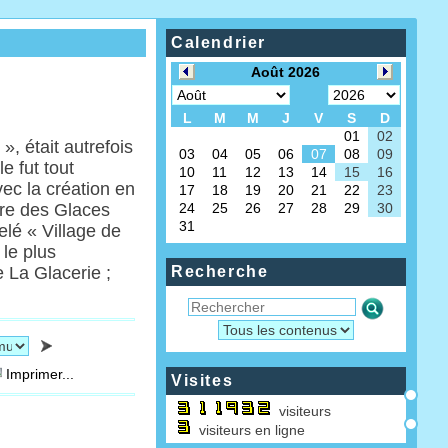
Calendrier
, était autrefois
e fut tout
ec la création en
ure des Glaces
elé « Village de
 le plus
e La Glacerie ;
Recherche
Imprimer...
Visites
visiteurs
visiteurs en ligne