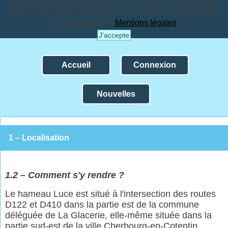
En poursuivant votre navigation sur ce site, vous acceptez
l'utilisation de cookies pour vous proposer des contenus et
services adaptés.
Mentions légales
.
J'accepte
Accueil
Connexion
Nouvelles
1 – Localisation
1.2 – Comment s'y rendre ?
Le hameau Luce est situé à l'intersection des routes
D122 et D410 dans la partie est de la commune
déléguée de La Glacerie, elle-même située dans la
partie sud-est de la ville Cherbourg-en-Cotentin.