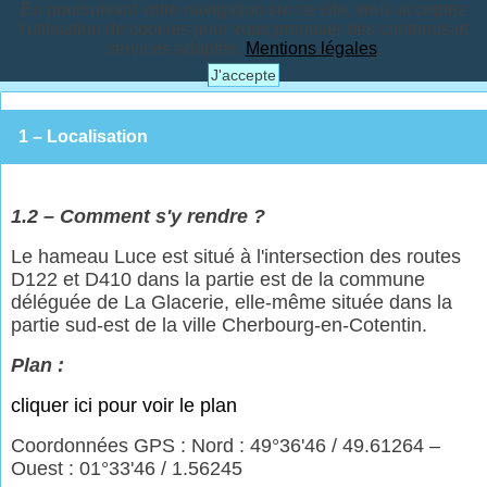
En poursuivant votre navigation sur ce site, vous acceptez
l'utilisation de cookies pour vous proposer des contenus et
services adaptés.
Mentions légales
.
J'accepte
1 – Localisation
1.2 – Comment s'y rendre ?
Le hameau Luce est situé à l'intersection des routes
D122 et D410 dans la partie est de la commune
déléguée de La Glacerie, elle-même située dans la
partie sud-est de la ville Cherbourg-en-Cotentin.
Plan :
cliquer ici pour voir le plan
Coordonnées GPS : Nord : 49°36'46 / 49.61264 –
Ouest : 01°33'46 / 1.56245