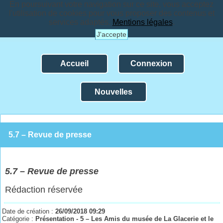
En poursuivant votre navigation sur ce site, vous acceptez
l'utilisation de cookies pour vous proposer des contenus et
services adaptés.
Mentions légales
.
J'accepte
Accueil
Connexion
Nouvelles
5.7 – Revue de presse
5.
7 – Revue de presse
Rédaction réservée
Date de création :
26/09/2018 09:29
Catégorie :
Présentation - 5 – Les Amis du musée de La Glacerie et le