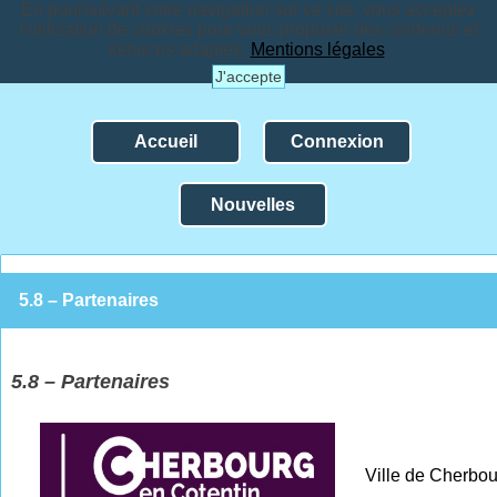
En poursuivant votre navigation sur ce site, vous acceptez
l'utilisation de cookies pour vous proposer des contenus et
services adaptés.
Mentions légales
.
J'accepte
Accueil
Connexion
Nouvelles
5.8 – Partenaires
5.8 – Partenaires
Ville de Cherbou