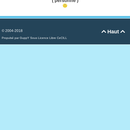
( personne )
© 2004-2018
Haut


Propulsé par GuppY
Sous Licence Libre CeCILL