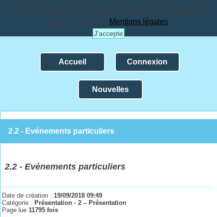
En poursuivant votre navigation sur ce site, vous acceptez
l'utilisation de cookies pour vous proposer des contenus et
services adaptés.
Mentions légales
.
J'accepte
Accueil
Connexion
Nouvelles
2.2 - Evénements particuliers
2.
2
-
Evénements particuliers
Date de création :
19/09/2018 09:49
Catégorie :
Présentation - 2 – Présentation
Page lue
11795 fois