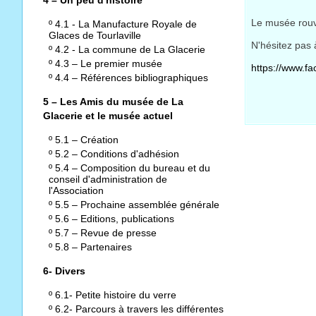
Le musée rouv
º
4.1 - La Manufacture Royale de
Glaces de Tourlaville
N'hésitez pas 
º
4.2 - La commune de La Glacerie
º
4.3 – Le premier musée
https://www.f
º
4.4 – Références bibliographiques
5 – Les Amis du musée de La
Glacerie et le musée actuel
º
5.1 – Création
º
5.2 – Conditions d'adhésion
º
5.4 – Composition du bureau et du
conseil d'administration de
l'Association
º
5.5 – Prochaine assemblée générale
º
5.6 – Editions, publications
º
5.7 – Revue de presse
º
5.8 – Partenaires
6- Divers
º
6.1- Petite histoire du verre
º
6.2- Parcours à travers les différentes