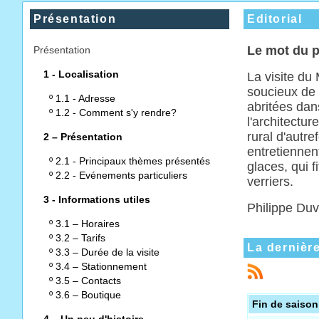
Présentation
Editorial
Le mot du p
Présentation
1 - Localisation
La visite d
soucieux de 
º
1.1 - Adresse
abritées dan
º
1.2 - Comment s'y rendre?
l'architectur
rural d'autr
2 – Présentation
entretiennen
º
2.1 - Principaux thèmes présentés
glaces, qui 
º
2.2 - Evénements particuliers
verriers.
3 - Informations utiles
Philippe Duv
º
3.1 – Horaires
º
3.2 – Tarifs
La dernièr
º
3.3 – Durée de la visite
º
3.4 – Stationnement
º
3.5 – Contacts
º
3.6 – Boutique
Fin de saison
4 – Un peu d'histoire