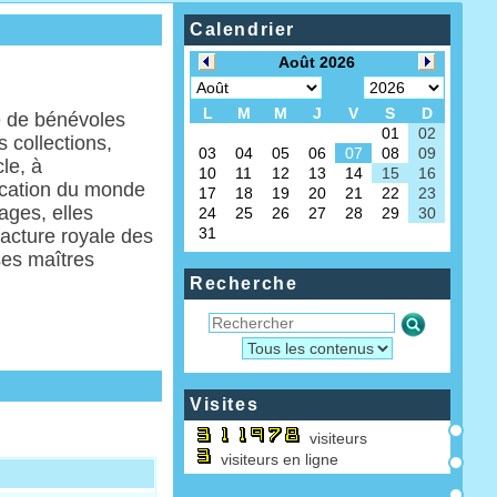
Calendrier
e de bénévoles
 collections,
le, à
vocation du monde
ages, elles
facture royale des
ses maîtres
Recherche
Visites
visiteurs
visiteurs en ligne