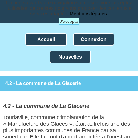
En poursuivant votre navigation sur ce site, vous acceptez
l'utilisation de cookies pour vous proposer des contenus et
services adaptés.
Mentions légales
.
J'accepte
Accueil
Connexion
Nouvelles
4.2 - La commune de La Glacerie
4.2 -
La
commune de La Glacerie
Tourlaville, commune d'implantation de la
« Manufacture des Glaces », était autrefois une des
plus importantes communes de France par sa
superficie. Elle fut tout d'abord amputée à l'ouest au