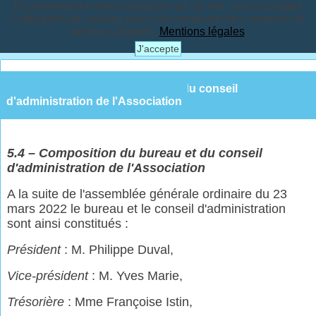
En poursuivant votre navigation sur ce site, vous acceptez
l'utilisation de cookies pour vous proposer des contenus et
services adaptés.
Mentions légales
.
J'accepte
5.4 – Composition du bureau et du conseil
d'administration de l'Association
5.
4
–
Composition du
bureau et du
conseil
d'administration de l'Association
A la suite de l'assemblée générale ordinaire du 23
mars 2022 le bureau et le conseil d'administration
sont ainsi constitués :
Président
: M. Philippe Duval,
Vice-président
: M. Yves Marie,
Trésorière
: Mme Françoise Istin,