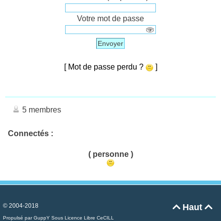
Votre mot de passe
Envoyer
[ Mot de passe perdu ?
]
5 membres
Connectés :
( personne )
© 2004-2018
Haut


Propulsé par GuppY
Sous Licence Libre CeCILL